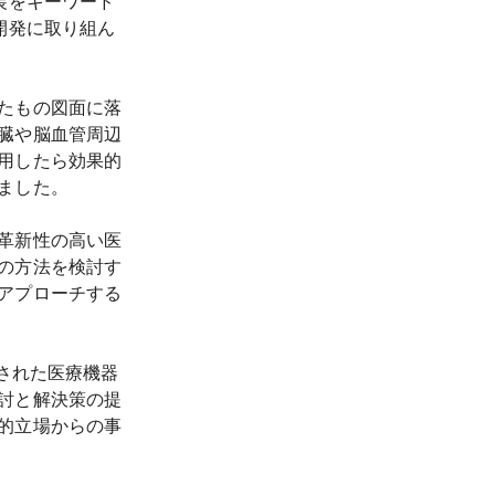
装をキーワード
開発に取り組ん
たもの図面に落
臓や脳血管周辺
用したら効果的
た。

革新性の高い医
の方法を検討す
アプローチする
立された医療機器
討と解決策の提
的立場からの事