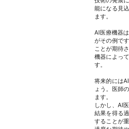
技術の発展
能になる見
ます。

AI医療機器
がその例で
ことが期待さ
機器によっ
す。

将来的にはA
ょう。医師
ます。

しかし、AI
結果を得る
することが重要