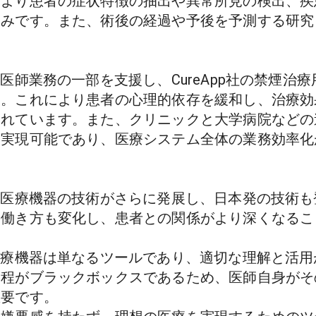
により患者の症状特徴の抽出や異常所見の検出、疾
込みです。また、術後の経過や予後を予測する研究
は医師業務の一部を支援し、CureApp社の禁煙治
す。これにより患者の心理的依存を緩和し、治療効
れています。また、クリニックと大学病院などの
て実現可能であり、医療システム全体の業務効率化
I医療機器の技術がさらに発展し、日本発の技術
の働き方も変化し、患者との関係がより深くなるこ
医療機器は単なるツールであり、適切な理解と活
過程がブラックボックスであるため、医師自身がそ
です。
