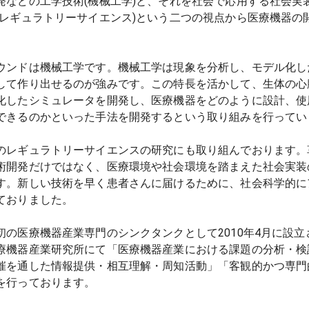
発などの工学技術(機械工学)と、それを社会で応用する社会実
(レギュラトリーサイエンス)という二つの視点から医療機器の
ウンドは機械工学です。機械工学は現象を分析し、モデル化し
して作り出せるのが強みです。この特長を活かして、生体の心
化したシミュレータを開発し、医療機器をどのように設計、使
きるのかといった手法を開発するという取り組みを行っていまし
のレギュラトリーサイエンスの研究にも取り組んでおります。
術開発だけではなく、医療環境や社会環境を踏まえた社会実装
す。新しい技術を早く患者さんに届けるために、社会科学的に
りました。

初の医療機器産業専門のシンクタンクとして2010年4月に設
療機器産業研究所にて「医療機器産業における課題の分析・検
催を通した情報提供・相互理解・周知活動」「客観的かつ専門
を行っております。