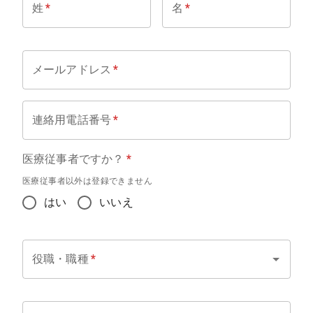
姓
*
名
*
メールアドレス
*
連絡用電話番号
*
医療従事者ですか？
*
医療従事者以外は登録できません
はい
いいえ
役職・職種
*