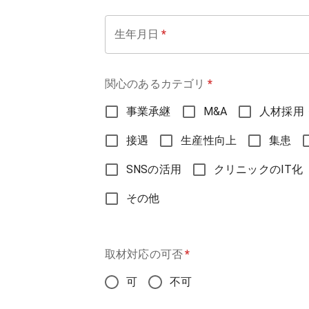
生年月日
*
関心のあるカテゴリ
*
事業承継
M&A
人材採用
接遇
生産性向上
集患
SNSの活用
クリニックのIT化
その他
取材対応の可否
*
可
不可