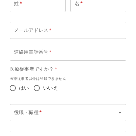
姓
*
名
*
メールアドレス
*
連絡用電話番号
*
医療従事者ですか？
*
医療従事者以外は登録できません
はい
いいえ
役職・職種
*